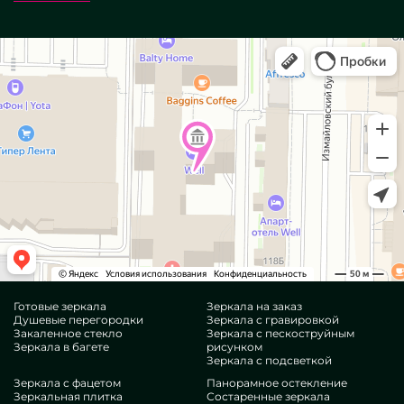
Готовые зеркала
Зеркала на заказ
Душевые перегородки
Зеркала с гравировкой
Закаленное стекло
Зеркала с пескоструйным
Зеркала в багете
рисунком
Зеркала с подсветкой
Зеркала с фацетом
Панорамное остекление
Зеркальная плитка
Состаренные зеркала