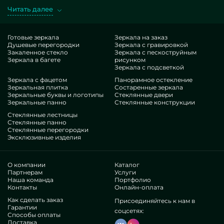
ординарные, так и уникальные по личному спросу.
Читать далее
Шикарный случай — Стеклянные перегородки для душа с
подсветкой. Получая требуемые шедевры в производстве
MILONYA, вы уверенно догадываетесь, что это изумительный
Готовые зеркала
Зеркала на заказ
Душевые перегородки
Зеркала с гравировкой
итог, с оптимальной ставкой, не уступающий конкурентным
Закаленное стекло
Зеркала с пескоструйным
аналогам. Если вы жаждете изменить свои локации,
Зеркала в багете
рисунком
подбавить им стиля, своеобразия, наверняка расцените
Зеркала с подсветкой
наши вещи, от душевых перегородок из стекла с подсветкой
Зеркала с фацетом
Панорамное остекление
Зеркальная плитка
Состаренные зеркала
и до бесконечных предметов.
Зеркальные буквы и логотипы
Стеклянные двери
Компетенции нашей группы
Зеркальные панно
Стеклянные конструкции
Стеклянные лестницы
В нашем наборе — спецы весьма разнокалиберных ниш. У
Стеклянные панно
Стеклянные перегородки
всех ценные экспириенс, что ублаготворит даже
Эксклюзивные изделия
требовательных клиентов. Упорно корпят над
прокачиванием соответствующих квалификаций, понимают,
как адаптироваться в проблемных ситуациях. Поставят и
О компании
Каталог
ассемблируют Стеклянные перегородки для душа с
Партнерам
Услуги
Наша команда
Портфолио
подсветкой капитально.
Контакты
Онлайн-оплата
Добились востребованность достойных знаменитых
Как сделать заказ
Присоединяйтесь к нам в
фирм и неофициальных людей. Обилие высоких
Гарантии
рецензий —узнайте персонально.
соцсетях:
Способы оплаты
Трудимся без медиумов, это помогает улучшить
Доставка