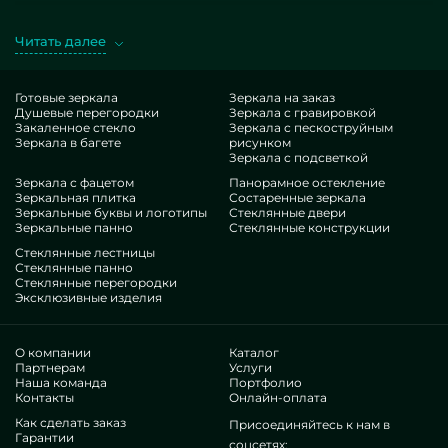
распространенные, так и уникальные по личному заданию.
Шикарный случай — Перегородки из стекла для душа с
Читать далее
дверью гармошкой. Заполучая подобные модели в
представлении MILONYA, вы ясно чувствуете, что это
безупречный результат, с сбалансированной ставкой, не
Готовые зеркала
Зеркала на заказ
Душевые перегородки
Зеркала с гравировкой
покоряющийся типовым предложениям. Если вы
Закаленное стекло
Зеркала с пескоструйным
намереваетесь усовершенствовать свои здания, придать им
Зеркала в багете
рисунком
эстетики, своеобразия, пренепременно посмотрите наши
Зеркала с подсветкой
лоты, от стеклянных душевых перегородок с дверью
Зеркала с фацетом
Панорамное остекление
Зеркальная плитка
Состаренные зеркала
гармошкой и до многообразных фурнитур.
Зеркальные буквы и логотипы
Стеклянные двери
Преимущества нашей бригады
Зеркальные панно
Стеклянные конструкции
Стеклянные лестницы
В нашем доступе — спецы максимально разномастных сфер.
Стеклянные панно
Стеклянные перегородки
У всех продвинутые навык, что усладит даже неугодливых
Эксклюзивные изделия
заказчиков. Активно занимаются оптимизацией
специализированных уровней, предусматривают, как
держаться в затруднительных ситуациях. Произведут и
О компании
Каталог
оборудуют Перегородки из стекла для душа с дверью
Партнерам
Услуги
Наша команда
Портфолио
гармошкой под ключ.
Контакты
Онлайн-оплата
Заработали почет различных известных сообществ и
Как сделать заказ
Присоединяйтесь к нам в
отдельных лиц. Тысячи приятных рекомендаций —
Гарантии
проверьте воочию.
соцсетях: