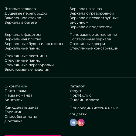
это безупречный артикул, с антикризисной котировкой, не
уступающий прочим копиям. Если вы желаете
Готовые зеркала
Зеркала на заказ
Душевые перегородки
Зеркала с гравировкой
оптимизировать свои площади, добавить им уюта,
Закаленное стекло
Зеркала с пескоструйным
самобытности, всенепременно расцените наши вещи, от
Зеркала в багете
рисунком
душевых перегородок с дверью 105 см и до многочисленных
Зеркала с подсветкой
решений.
Зеркала с фацетом
Панорамное остекление
Компетенции нашей фирмы
Зеркальная плитка
Состаренные зеркала
Зеркальные буквы и логотипы
Стеклянные двери
Зеркальные панно
Стеклянные конструкции
В нашем доступе — работники наиболее разномастных
Стеклянные лестницы
направлений. У всех многолетние стаж, что побалует даже
Стеклянные панно
Стеклянные перегородки
капризных контрагентов. Бесконечно трудятся над
Эксклюзивные изделия
развитием собственных знаний, соображают, как
действовать в трудных ситуациях. Подготовят и соберут
Перегородки для душа с дверью 105 см под ключ.
О компании
Каталог
Заслужили почет сотен авторитетных предприятий и
Партнерам
Услуги
Наша команда
Портфолио
единичных пользователей. Тысячи великолепных
Контакты
Онлайн-оплата
реакций —убедитесь лично.
Работаем без дистрибьюторов, это дозволяет
Как сделать заказ
Присоединяйтесь к нам в
Гарантии
отшлифовать существующие схемы, выпускать все
соцсетях:
Способы оплаты
доступнее, ослабить расценки. Поэтому товары и услуги
Доставка
In
по подобию душевых перегородок с дверью 105 см
являются крайне первоклассными и демократичными.
Независимое изготовление помогает демонстрировать