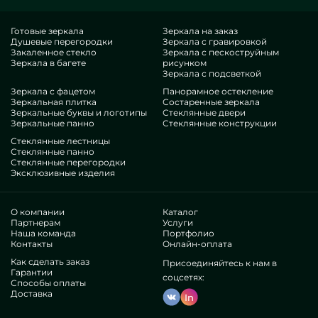
однозначно предполагаете, что это идеальный выбор, с
оптимальной ценой, не поддающийся схожим аналогам.
Готовые зеркала
Зеркала на заказ
Душевые перегородки
Зеркала с гравировкой
Если вы хотите прокачать свои жилплощади, дать им уюта,
Закаленное стекло
Зеркала с пескоструйным
неповторимости, наверняка исследуйте наши
Зеркала в багете
рисунком
произведения, от пластиковых ширм перегородок для душа
Зеркала с подсветкой
и до многообразных дополнений.
Зеркала с фацетом
Панорамное остекление
Нюансы нашей команды
Зеркальная плитка
Состаренные зеркала
Зеркальные буквы и логотипы
Стеклянные двери
Зеркальные панно
Стеклянные конструкции
В нашем распоряжении — профи самого разнотипных сфер.
Стеклянные лестницы
У всех ценные профессионализм, что порадует даже
Стеклянные панно
Стеклянные перегородки
придирчивых контрагентов. Упорно работают над
Эксклюзивные изделия
оттачиванием специализированных компетенций,
представляют, как вести в хитрых ситуациях. Выпустят и
инсталлируют Душевые ширмы перегородки из пластика
О компании
Каталог
безупречно.
Партнерам
Услуги
Наша команда
Портфолио
Добились доверие бессчетных лидирующих бизнесов и
Контакты
Онлайн-оплата
одиночных контрагентов. Уйма благодарных мнений —
Как сделать заказ
удостоверьтесь самостоятельно.
Присоединяйтесь к нам в
Гарантии
Существуем в одиночку, это помогает исправлять
соцсетях:
Способы оплаты
внутренние процессы, получать все проще, сбавить
Доставка
In
расходы. Потому изделия и обслуживание подтипа
пластиковых ширм перегородок для душа могут быть