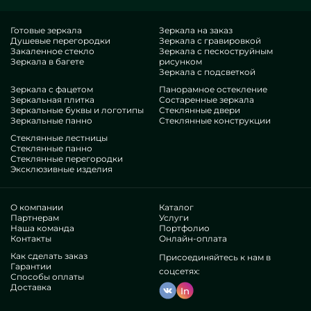
искомые исполнения в подходе MILONYA, вы однозначно
смекаете, что это совершенный товар, с рациональной
Готовые зеркала
Зеркала на заказ
Душевые перегородки
Зеркала с гравировкой
ставкой, не сдающий схожим аналогам. Если вы стремитесь
Закаленное стекло
Зеркала с пескоструйным
обустроить свои дома, подбавить им роскошества,
Зеркала в багете
рисунком
неповторимости, наверняка расцените наши варианты, от
Зеркала с подсветкой
душевых перегородок из пластика ПВХ и до
Зеркала с фацетом
Панорамное остекление
Зеркальная плитка
Состаренные зеркала
многочисленных фурнитур.
Зеркальные буквы и логотипы
Стеклянные двери
Компетенции нашей команды
Зеркальные панно
Стеклянные конструкции
Стеклянные лестницы
В нашем наборе — умельцы предельно отличающихся
Стеклянные панно
Стеклянные перегородки
направлений. У всех исключительные талант, что усладит
Эксклюзивные изделия
даже строгих пользователей. Регулярно занимаются
развитием профессиональных навыков, предусматривают,
как ориентироваться в проблемных ситуациях. Смастерят и
О компании
Каталог
обустроят Пластиковые ПВХ перегородки для душа под
Партнерам
Услуги
Наша команда
Портфолио
заказ.
Контакты
Онлайн-оплата
Добились уважение бесчисленных авторитетных фирм
Как сделать заказ
Присоединяйтесь к нам в
и частных покупателей. Изобилие великолепных
Гарантии
мнений —удостоверьтесь самосильно.
соцсетях:
Способы оплаты
Существуем без медиумов, это позволяет доработать
Доставка
In
производственные процессы, готовить все свободнее,
сбавить затраты. Из-за этого артикулы и службы вроде