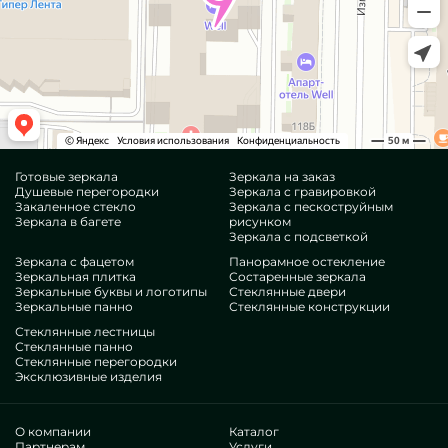
Готовые зеркала
Зеркала на заказ
Душевые перегородки
Зеркала с гравировкой
Закаленное стекло
Зеркала с пескоструйным
Зеркала в багете
рисунком
Зеркала с подсветкой
Зеркала с фацетом
Панорамное остекление
Зеркальная плитка
Состаренные зеркала
Зеркальные буквы и логотипы
Стеклянные двери
Зеркальные панно
Стеклянные конструкции
Стеклянные лестницы
Стеклянные панно
Стеклянные перегородки
Эксклюзивные изделия
О компании
Каталог
Партнерам
Услуги