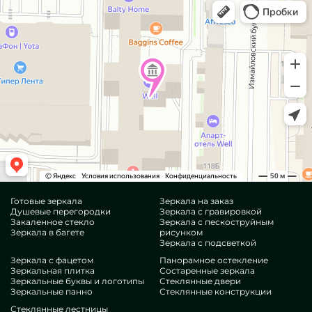
Готовые зеркала
Зеркала на заказ
Душевые перегородки
Зеркала с гравировкой
Закаленное стекло
Зеркала с пескоструйным
Зеркала в багете
рисунком
Зеркала с подсветкой
Зеркала с фацетом
Панорамное остекление
Зеркальная плитка
Состаренные зеркала
Зеркальные буквы и логотипы
Стеклянные двери
Зеркальные панно
Стеклянные конструкции
Стеклянные лестницы