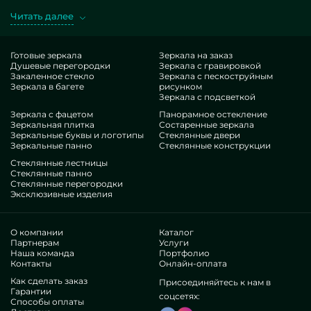
альтернативные, как типичные, так и уникальные по
Читать далее
конкретному запросу. Головокружительный эталон —
Ограждения для душа 90х90 см на средний поддон. Добывая
искомые фабрикаты в экзекуции MILONYA, вы уверенно
Готовые зеркала
Зеркала на заказ
Душевые перегородки
Зеркала с гравировкой
полагаете, что это прекрасный артикул, с рациональной
Закаленное стекло
Зеркала с пескоструйным
оценкой , не сдающий доступным аналогам. Если вы
Зеркала в багете
рисунком
вознамериваетесь изменить свои жилплощади, подбавить
Зеркала с подсветкой
им роскошества, специфичности, обязательно посмотрите
Зеркала с фацетом
Панорамное остекление
Зеркальная плитка
Состаренные зеркала
наши лоты, от душевых ограждений 90х90 см на средний
Зеркальные буквы и логотипы
Стеклянные двери
поддон и до многообразных решений.
Зеркальные панно
Стеклянные конструкции
Гордость нашей бригады
Стеклянные лестницы
Стеклянные панно
Стеклянные перегородки
В нашем доступе — профессионалы самого разных ниш. У
Эксклюзивные изделия
всех многолетние профессионализм, что потешит даже
придирчивых заказчиков. Всю дорогу увлекаются
прокачиванием соответствующих умений, предусматривают,
О компании
Каталог
как адаптироваться в непростых ситуациях. Выпустят и
Партнерам
Услуги
Наша команда
Портфолио
сконструируют Ограждения для душа 90х90 см на средний
Контакты
Онлайн-оплата
поддон капитально.
Как сделать заказ
Присоединяйтесь к нам в
Выслужили признание бесчисленных авторитетных
Гарантии
соцсетях:
бизнесов и одиночных клиентов. Тысячи великолепных
Способы оплаты