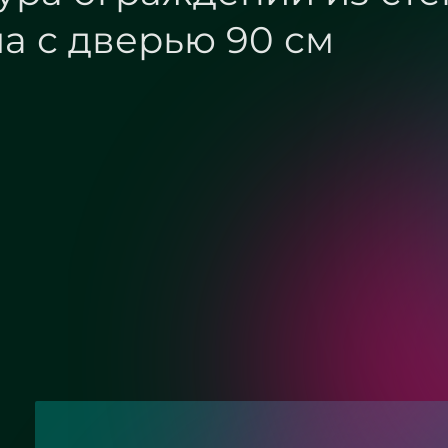
для душа с дверью 9
Хром
Матовый хром