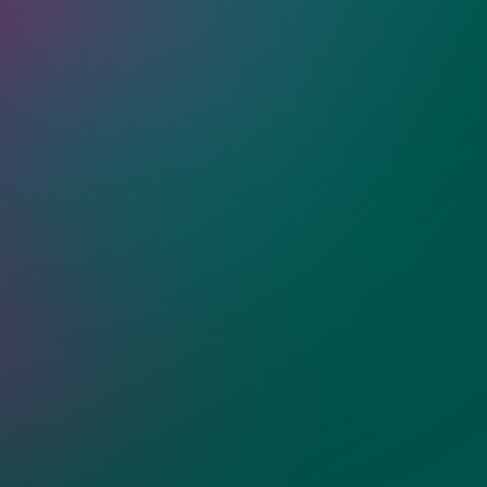
ия?
ения из стекла для