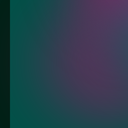
Нужна консультац
Ответим на Ваши вопросы про огражд
душа с дверью 90 см