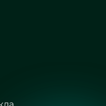
Бронза сатин
Графит сатин
ий из стекла