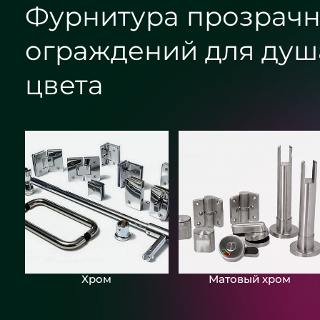
Фурнитура прозрачн
ограждений для душ
цвета
Круглое зеркало бронза с
подсветкой - ЖК «Граф Орлов»
Хром
Матовый хром