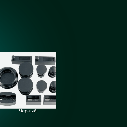
кой для
 - СНТ
Черный