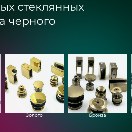
ых стеклянных
а черного
Зеркала с подсвет
загородного дома
«Разлив»
Золото
Бронза