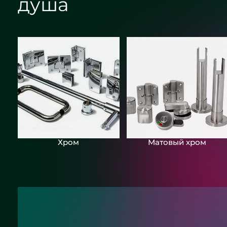
душа
Хром
Матовый хром