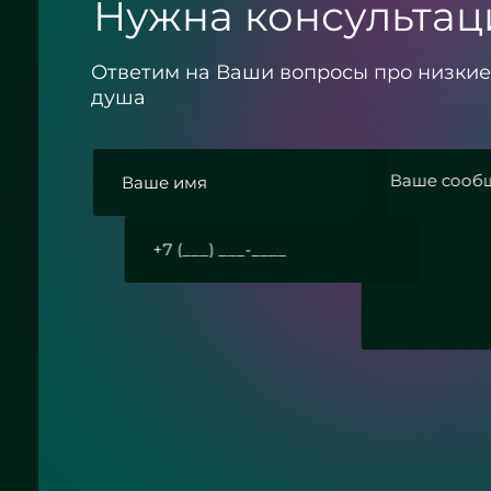
Нужна консультац
Ответим на Ваши вопросы про низки
душа
нфиденциальности
вить заявку