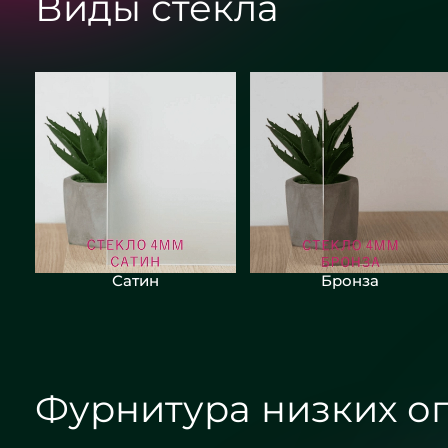
Виды стекла
Сатин
Бронза
Фурнитура низких о