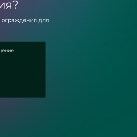
ия?
е ограждения для