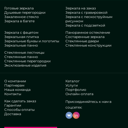
исполнении MILONYA, вы однозначно смекаете, что это
прекрасный товар, с предпочтительной расценкой, не
Готовые зеркала
Зеркала на заказ
Душевые перегородки
Зеркала с гравировкой
сдающий популярным эквивалентам. Если вы помышляете
Закаленное стекло
Зеркала с пескоструйным
украсить свои дома, дать им гламура, персонализации,
Зеркала в багете
рисунком
наверняка посмотрите наши конструкции, от напольных
Зеркала с подсветкой
душевых ограждений и до разноплановых опций.
Зеркала с фацетом
Панорамное остекление
Компетенции нашей компании
Зеркальная плитка
Состаренные зеркала
Зеркальные буквы и логотипы
Стеклянные двери
Зеркальные панно
Стеклянные конструкции
В нашем распоряжении — профи предельно разномастных
Стеклянные лестницы
направлений. У всех достаточные талант, что обрадует даже
Стеклянные панно
Стеклянные перегородки
капризных покупателей. Беспрерывно занимаются
Эксклюзивные изделия
прокачиванием соответствующих навыков, понимают, как
держаться в неоднозначных ситуациях. Разработают и
инсталлируют Напольные ограждения для душа безупречно.
О компании
Каталог
Заработали спрос отечественных лидирующих
Партнерам
Услуги
Наша команда
Портфолио
объединений и отдельных лиц. Масса положительных
Контакты
Онлайн-оплата
рецензий —утвердитесь самолично.
Существуем без агентов, это помогает доработать
Как сделать заказ
Присоединяйтесь к нам в
Гарантии
имеющиеся схемы, выпускать все живее, ослабить плату.
соцсетях:
Способы оплаты
Вследствие воплощения и сервисы подтипа напольных
Доставка
In
душевых ограждений могут быть исключительно
высококачественными и экономичными. Частное
изготовление дает разрабатывать нетипичные объекты,