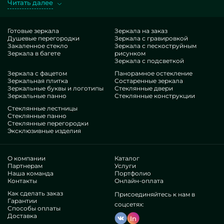
Читать далее
поручению. Хороший образец — Матовые стеклянные
ограждения для душа 110х90 см. Получая схожие изделия в
подходе MILONYA, вы бесспорно чувствуете, что это
Готовые зеркала
Зеркала на заказ
Душевые перегородки
Зеркала с гравировкой
конкурентный подбор, с антикризисной оценкой , не
Закаленное стекло
Зеркала с пескоструйным
проигрывающий типовым эквивалентам. Если вы
Зеркала в багете
рисунком
рассчитываете дооформить свои точки, подбавить им
Зеркала с подсветкой
роскоши, индивидуальности, неукоснительно зацените
Зеркала с фацетом
Панорамное остекление
Зеркальная плитка
Состаренные зеркала
наши конструкции, от душевых ограждений из матового
Зеркальные буквы и логотипы
Стеклянные двери
стекла 110х90 см и до разноплановых решений.
Зеркальные панно
Стеклянные конструкции
Гордость нашей фирмы
Стеклянные лестницы
Стеклянные панно
Стеклянные перегородки
В нашем штате — умельцы весьма непохожих
Эксклюзивные изделия
специальностей. У всех исключительные экспириенс, что
порадует даже требовательных покупателей. Всегда
работают над оптимизацией профессиональных рангов,
О компании
Каталог
представляют, как мыслить в запутанных ситуациях.
Партнерам
Услуги
Наша команда
Портфолио
Подготовят и установят Матовые стеклянные ограждения
Контакты
Онлайн-оплата
для душа 110х90 см капитально.
Как сделать заказ
Присоединяйтесь к нам в
Выслужили взаимодоверие бессчетных популярных
Гарантии
соцсетях:
организаций и частных приобретателей. Каскад
Способы оплаты
радующих рецензий —узнайте самосильно.
Доставка
In