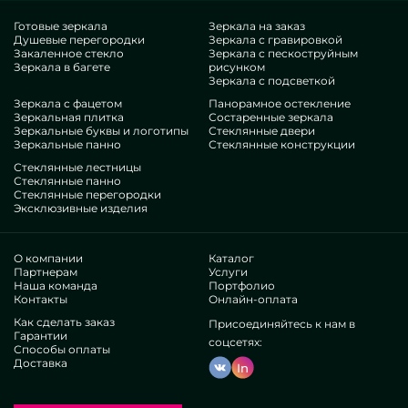
конструкции в дизайне MILONYA, вы точно полагаете, что это
изумительный исход, с приемлемой стоимостью, не
Готовые зеркала
Зеркала на заказ
Душевые перегородки
Зеркала с гравировкой
проигрывающий родственным аналогам. Если вы мечтаете
Закаленное стекло
Зеркала с пескоструйным
усовершенствовать свои пространства, дать им эстетики,
Зеркала в багете
рисунком
своеобразия, непременно зацените наши лоты, от душевых
Зеркала с подсветкой
ограждений классика (классических) и до множественных
Зеркала с фацетом
Панорамное остекление
Зеркальная плитка
Состаренные зеркала
дополнений.
Зеркальные буквы и логотипы
Стеклянные двери
Преимущества нашей студии
Зеркальные панно
Стеклянные конструкции
Стеклянные лестницы
В нашем объединении — работники предельно бессчетных
Стеклянные панно
Стеклянные перегородки
экспертиз. У всех умопомрачительный опыт, что
Эксклюзивные изделия
ублаготворит даже требовательных потребителей.
Настойчиво увлекаются модернизацией собственных
рангов, понимают, как адаптироваться в затруднительных
О компании
Каталог
ситуациях. Смастерят и ассемблируют Ограждения для душа
Партнерам
Услуги
Наша команда
Портфолио
классика без помощи.
Контакты
Онлайн-оплата
Завоевали доверие многих знаменитых предприятий и
Как сделать заказ
Присоединяйтесь к нам в
индивидуальных пользователей. Масса отменных
Гарантии
мнений —проверьте самолично.
соцсетях:
Способы оплаты
Действуем без перекупщиков, это позволяет
Доставка
In
отшлифовать существующие схемы, выпускать все резче,
ослабить расценки. Оттого вещи и услуги подтипа