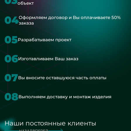
03
объект
04
Оформляем договор и Вы оплачиваете 50%
заказа
05
Разрабатываем проект
06
Изготавливаем Ваш заказ
07
Вы вносите оставшуюся часть оплаты
08
Выполняем доставку и монтаж изделия
Наши постоянные клиенты
НАЗАД
ВПЕРЕД