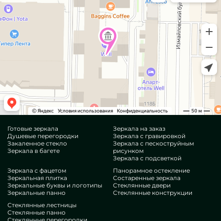
Готовые зеркала
Зеркала на заказ
Душевые перегородки
Зеркала с гравировкой
Закаленное стекло
Зеркала с пескоструйным
Зеркала в багете
рисунком
Зеркала с подсветкой
Зеркала с фацетом
Панорамное остекление
Зеркальная плитка
Состаренные зеркала
Зеркальные буквы и логотипы
Стеклянные двери
Зеркальные панно
Стеклянные конструкции
Стеклянные лестницы
Стеклянные панно
Стеклянные перегородки