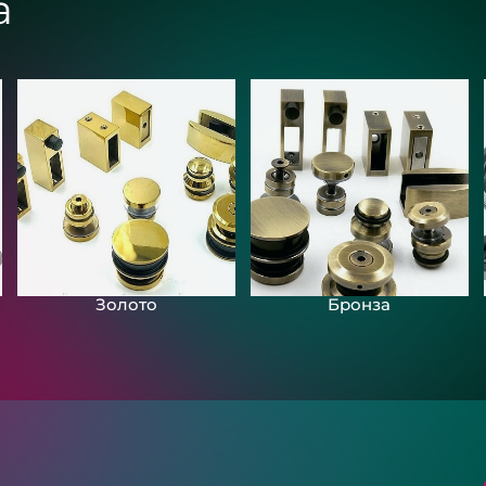
а
Зеркала с подсвет
загородного дома
«Разлив»
Золото
Бронза