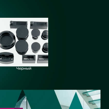
кой для
 - СНТ
Черный