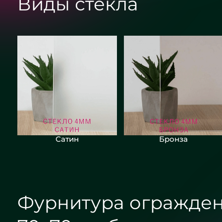
Виды стекла
Сатин
Бронза
Фурнитура огражден