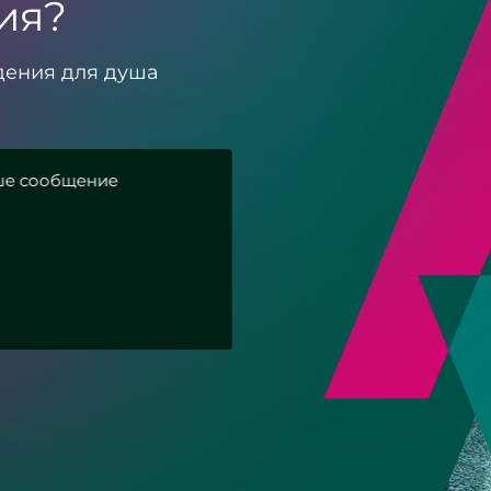
ия?
дения для душа