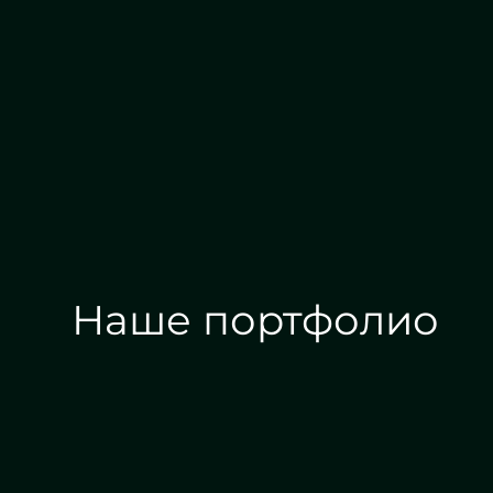
Алмазная гравировка
Наше портфолио
Зеркала на заказ
Зеркальные панн
Дизайн интерьера