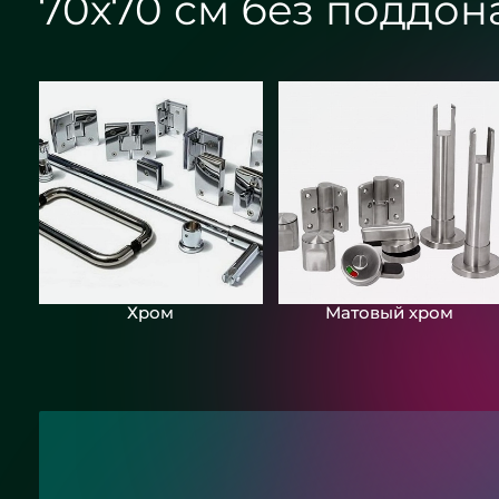
70х70 см без поддон
Круглое зеркало бронза с
подсветкой - ЖК «Граф Орлов»
Хром
Матовый хром