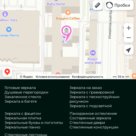
Готовые зеркала
Зеркала на заказ
Душевые перегородки
Зеркала с гравировкой
Закаленное стекло
Зеркала с пескоструйным
Зеркала в багете
рисунком
Зеркала с подсветкой
Зеркала с фацетом
Панорамное остекление
Зеркальная плитка
Состаренные зеркала
Зеркальные буквы и логотипы
Стеклянные двери
Зеркальные панно
Стеклянные конструкции
Стеклянные лестницы