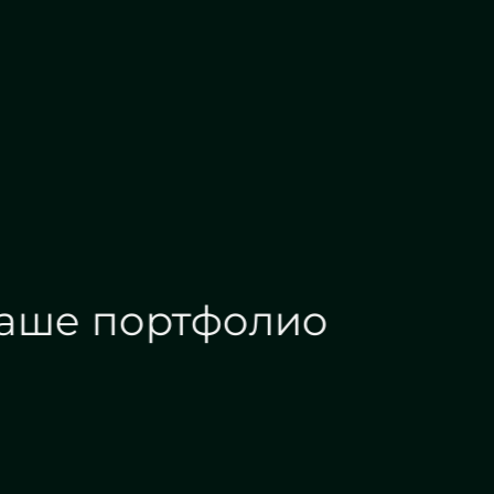
Проектирование
Алмазная г
Наше портфолио
Зеркала на заказ
Зеркальные панн
Дизайн интерьера