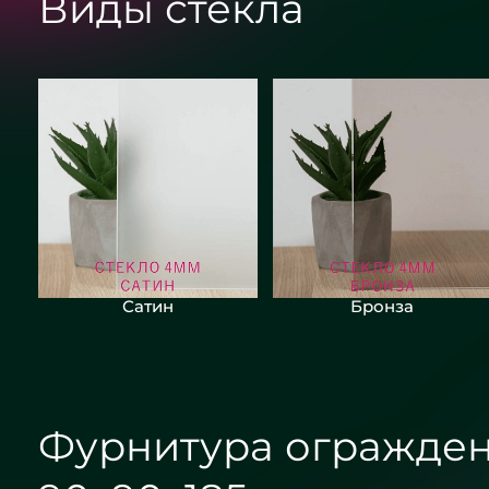
Виды стекла
Сатин
Бронза
Фурнитура огражден