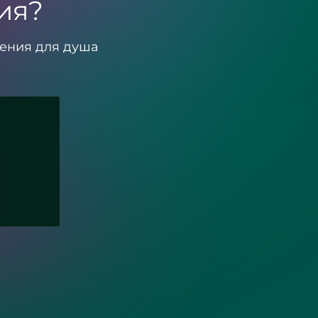
ия?
дения для душа