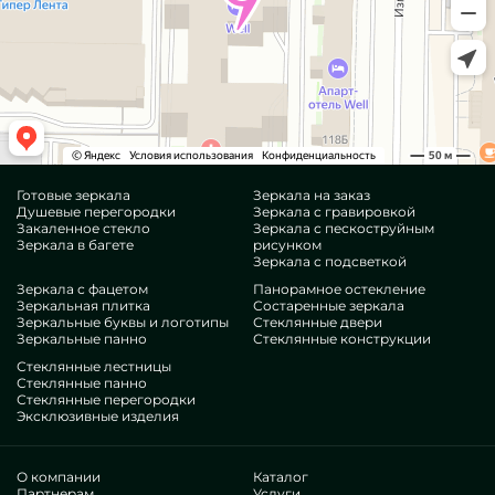
Готовые зеркала
Зеркала на заказ
Душевые перегородки
Зеркала с гравировкой
Закаленное стекло
Зеркала с пескоструйным
Зеркала в багете
рисунком
Зеркала с подсветкой
Зеркала с фацетом
Панорамное остекление
Зеркальная плитка
Состаренные зеркала
Зеркальные буквы и логотипы
Стеклянные двери
Зеркальные панно
Стеклянные конструкции
Стеклянные лестницы
Стеклянные панно
Стеклянные перегородки
Эксклюзивные изделия
О компании
Каталог
Партнерам
Услуги