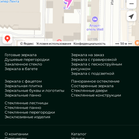
Готовые зеркала
Зеркала на заказ
Душевые перегородки
Зеркала с гравировкой
Закаленное стекло
Зеркала с пескоструйным
Зеркала в багете
рисунком
Зеркала с подсветкой
Зеркала с фацетом
Панорамное остекление
Зеркальная плитка
Состаренные зеркала
Зеркальные буквы и логотипы
Стеклянные двери
Зеркальные панно
Стеклянные конструкции
Стеклянные лестницы
Стеклянные панно
Стеклянные перегородки
Эксклюзивные изделия
О компании
Каталог
Партнерам
Услуги