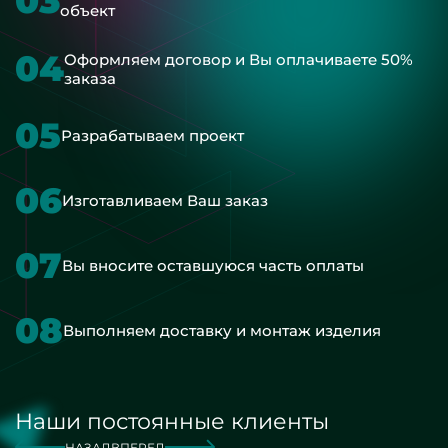
03
объект
04
Оформляем договор и Вы оплачиваете 50%
заказа
05
Разрабатываем проект
06
Изготавливаем Ваш заказ
07
Вы вносите оставшуюся часть оплаты
08
Выполняем доставку и монтаж изделия
Наши постоянные клиенты
НАЗАД
ВПЕРЕД