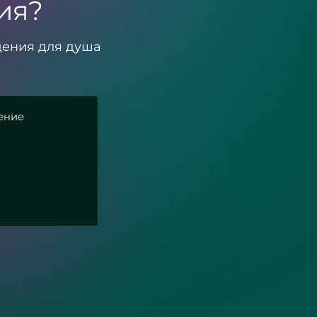
ия?
дения для душа