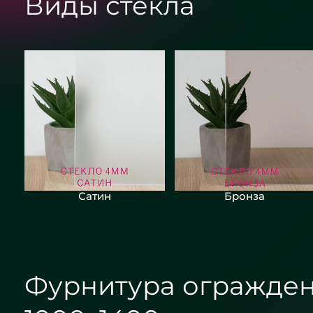
Виды стекла
Сатин
Бронза
Фурнитура огражден