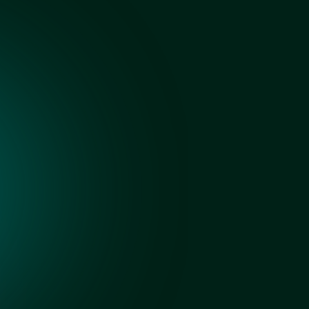
Черный
Осветленное с
покраской