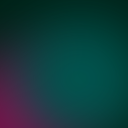
Графит сатин
ий для душа
Бронза
Золото