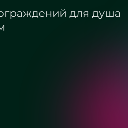
Фурнитура огражден
100 на 100 см
Хром
Матовый хром