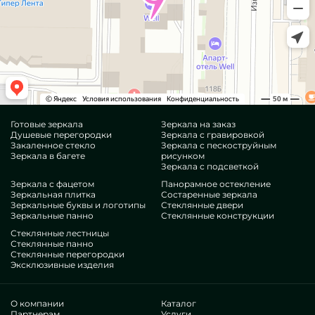
Готовые зеркала
Зеркала на заказ
Душевые перегородки
Зеркала с гравировкой
Закаленное стекло
Зеркала с пескоструйным
Зеркала в багете
рисунком
Зеркала с подсветкой
Зеркала с фацетом
Панорамное остекление
Зеркальная плитка
Состаренные зеркала
Зеркальные буквы и логотипы
Стеклянные двери
Зеркальные панно
Стеклянные конструкции
Стеклянные лестницы
Стеклянные панно
Стеклянные перегородки
Эксклюзивные изделия
О компании
Каталог
Партнерам
Услуги