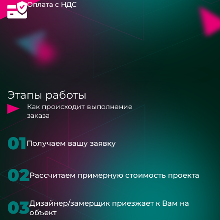
Оплата с НДС
Этапы работы
Как происходит выполнение
заказа
01
Получаем вашу заявку
02
Рассчитаем примерную стоимость проекта
03
Дизайнер/замерщик приезжает к Вам на
объект