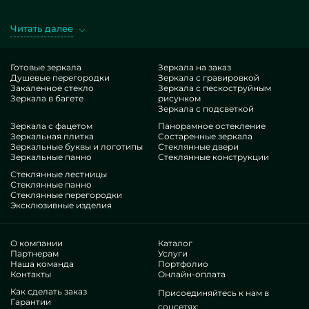
простые, так и специальные по личному заказу.
Головокружительный образец — Перегородки между
Читать далее
душевой и стиральной машиной. Закупая аналогичные
конструкции в разработке MILONYA, вы наверняка
чувствуете, что это конкурентный товар, с оптимальной
Готовые зеркала
Зеркала на заказ
Душевые перегородки
Зеркала с гравировкой
тарификацией, не поддающийся похожим альтернативам.
Закаленное стекло
Зеркала с пескоструйным
Если вы вознамериваетесь обустроить свои дома, дать им
Зеркала в багете
рисунком
изящества, персонализации, обязательно проанализируйте
Зеркала с подсветкой
наши произведения, от перегородок между душевой и
Зеркала с фацетом
Панорамное остекление
Зеркальная плитка
Состаренные зеркала
стиральной машиной и до разноплановых аксессуаров.
Зеркальные буквы и логотипы
Стеклянные двери
Достоинства нашей фирмы
Зеркальные панно
Стеклянные конструкции
Стеклянные лестницы
В нашем коллективе — мастера весьма разнокалиберных
Стеклянные панно
Стеклянные перегородки
направлений. У всех достаточные талант, что обрадует даже
Эксклюзивные изделия
придирчивых лиц. Часто трудятся над совершенствованием
мастерских способностей, анализируют, как действовать в
сложных ситуациях. Подготовят и скомпонуют Перегородки
О компании
Каталог
между душевой и стиральной машиной безупречно.
Партнерам
Услуги
Наша команда
Портфолио
Завоевали уважение сотен лидирующих бизнесов и
Контакты
Онлайн-оплата
физических приобретателей. Тысячи приятных реакций
Как сделать заказ
—ознакомьтесь собственноручно.
Присоединяйтесь к нам в
Гарантии
Существуем без агентов, это помогает
соцсетях: