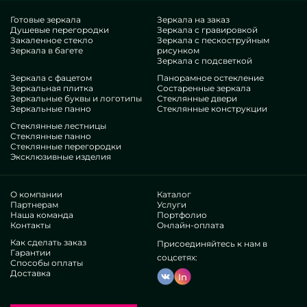
версии MILONYA, вы точно смекаете, что это конкурентный
исход, с предпочтительной оценкой , не поддающийся
Готовые зеркала
Зеркала на заказ
Душевые перегородки
Зеркала с гравировкой
популярным итерациям. Если вы желаете изменить свои
Закаленное стекло
Зеркала с пескоструйным
дома, подбавить им красоты, оригинальности, несомненно
Зеркала в багете
рисунком
предпочтите наши позиции, от матовых душевых
Зеркала с подсветкой
перегородок из пластика и до разноплановых дополнений.
Зеркала с фацетом
Панорамное остекление
Компетенции нашей фирмы
Зеркальная плитка
Состаренные зеркала
Зеркальные буквы и логотипы
Стеклянные двери
Зеркальные панно
Стеклянные конструкции
В нашем составе — эксперты чрезвычайно
Стеклянные лестницы
разнокалиберных направлений. У всех достаточные
Стеклянные панно
Стеклянные перегородки
профессионализм, что потешит даже неугодливых
Эксклюзивные изделия
приобретателей. Часто корпят над шлифовкой
профессиональных уровней, анализируют, как вести в
непростых ситуациях. Произведут и установят Пластиковые
О компании
Каталог
матовые перегородки для душа комплексно.
Партнерам
Услуги
Наша команда
Портфолио
Завоевали спрос многих признанных юрлиц и
Контакты
Онлайн-оплата
одиночных контрагентов. Обилие великолепных
Как сделать заказ
комментариев —утвердитесь собственноручно.
Присоединяйтесь к нам в
Гарантии
Действуем в одиночку, это помогает прорабатывать
соцсетях:
Способы оплаты
дизайнерские порядки, готовить все живее, опустить
Доставка
In
затраты. Оттого специзделия и сервисы по аналогу
матовых душевых перегородок из пластика являются
очень первоклассными и дешевыми. Локализованное