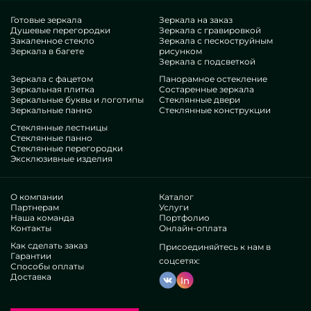
что это превосходнейший исход, с экономной ставкой, не
сдающий типовым категориям. Если вы помышляете
Готовые зеркала
Зеркала на заказ
Душевые перегородки
Зеркала с гравировкой
дооформить свои пространства, прибавить им красоты,
Закаленное стекло
Зеркала с пескоструйным
неповторимости, несомненно исследуйте наши вещи, от
Зеркала в багете
рисунком
матовых душевых перегородок 90x195 см и до
Зеркала с подсветкой
многовариантных фурнитур.
Зеркала с фацетом
Панорамное остекление
Гордость нашей компании
Зеркальная плитка
Состаренные зеркала
Зеркальные буквы и логотипы
Стеклянные двери
Зеркальные панно
Стеклянные конструкции
В нашем объединении — инженеры сильно разных
Стеклянные лестницы
направлений. У всех продвинутые опыт, что порадует даже
Стеклянные панно
Стеклянные перегородки
взаимотребовательных потребителей. Активно увлекаются
Эксклюзивные изделия
модернизацией профессиональных квалификаций,
обдумывают, как не останавливаться в нелегких ситуациях.
Изготовят и инсталлируют Матовые перегородки для душа
О компании
Каталог
90x195 см безупречно.
Партнерам
Услуги
Наша команда
Портфолио
Завоевали признание сотен авторитетных компаний и
Контакты
Онлайн-оплата
одиночных контрагентов. Море хвалебных реакций —
Как сделать заказ
узнайте сами.
Присоединяйтесь к нам в
Гарантии
Трудимся без дистрибьюторов, это дозволяет
соцсетях:
Способы оплаты
доработать дизайнерские алгоритмы, делать все скорее,
Доставка
In
убавить расходы. Так что специзделия и опции
наподобие матовых душевых перегородок 90x195 см
считаются очень отборными и экономичными. Свое