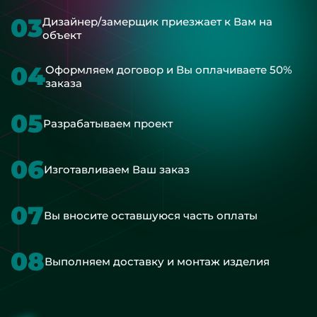
03
Дизайнер/замерщик приезжает к Вам на
объект
04
Оформляем договор и Вы оплачиваете 50%
заказа
05
Разрабатываем проект
06
Изготавливаем Ваш заказ
07
Вы вносите оставшуюся часть оплаты
08
Выполняем доставку и монтаж изделия