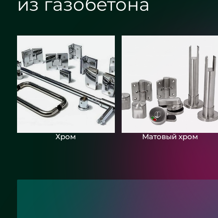
из газобетона
Хром
Матовый хром