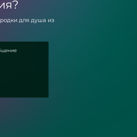
ия?
родки для душа из