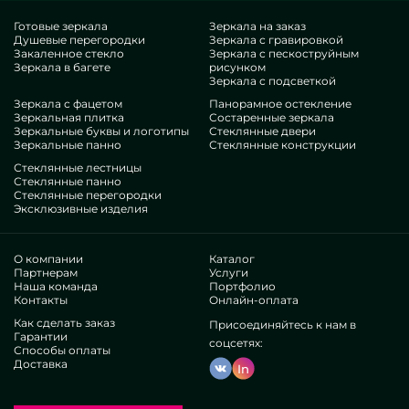
сознаете, что это выдающийся лот, с предпочтительной
оценкой , не проигрывающий прочим альтернативам. Если
Готовые зеркала
Зеркала на заказ
Душевые перегородки
Зеркала с гравировкой
вы вознамериваетесь доработать свои жилплощади,
Закаленное стекло
Зеркала с пескоструйным
прибавить им уюта, уникальности, обязательно оцените
Зеркала в багете
рисунком
наши лоты, от двухдверных перегородок для душа и до
Зеркала с подсветкой
многовариантных деталей.
Зеркала с фацетом
Панорамное остекление
Особенности нашей группы
Зеркальная плитка
Состаренные зеркала
Зеркальные буквы и логотипы
Стеклянные двери
Зеркальные панно
Стеклянные конструкции
В нашем коллективе — работники весьма непохожих
Стеклянные лестницы
экспертиз. У всех прекрасный экспириенс, что не
Стеклянные панно
Стеклянные перегородки
разочарует даже прихотливых клиентов. Всю дорогу
Эксклюзивные изделия
трудятся над прокачкой имеющихся познаний, соображают,
как не останавливаться в непростых ситуациях. Поставят и
скомпонуют Двухдверные душевые перегородки с нуля.
О компании
Каталог
Получили признание бесчисленных востребованных
Партнерам
Услуги
Наша команда
Портфолио
сообществ и единичных приобретателей. Мириады
Контакты
Онлайн-оплата
хвалебных рейтингов —узнайте самосильно.
Существуем в одиночку, это помогает оптимизировать
Как сделать заказ
Присоединяйтесь к нам в
Гарантии
наши этапы, изготавливать все проще, уменьшить
соцсетях:
Способы оплаты
тариф. Вследствие воплощения и сервисы в виде
Доставка
In
двухдверных перегородок для душа будут настолько
бесподобными и экономичными. Свое производство
помогает выдавать нестандартные дизайны, выполнять