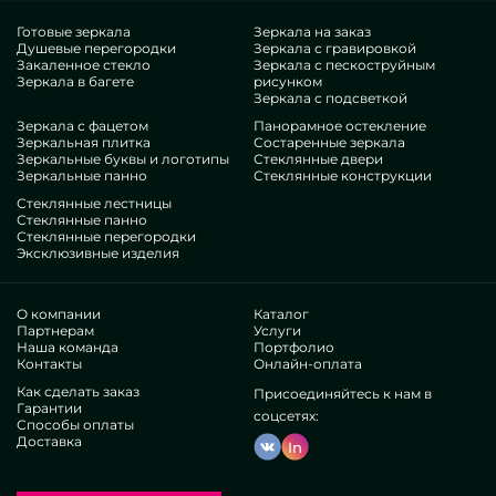
экзекуции MILONYA, вы точно улавливаете, что это
совершенный экземпляр, с приемлемой котировкой, не
Готовые зеркала
Зеркала на заказ
Душевые перегородки
Зеркала с гравировкой
покоряющийся типовым копиям. Если вы хотите улучшить
Закаленное стекло
Зеркала с пескоструйным
свои площади, добавить им гламура, самобытности,
Зеркала в багете
рисунком
несомненно исследуйте наши позиции, от перегородок для
Зеркала с подсветкой
ванной золото и до отличных принадлежностей.
Зеркала с фацетом
Панорамное остекление
Заслуги нашей команды
Зеркальная плитка
Состаренные зеркала
Зеркальные буквы и логотипы
Стеклянные двери
Зеркальные панно
Стеклянные конструкции
В нашем доступе — мастера максимально разнокалиберных
Стеклянные лестницы
специальностей. У всех богатые навык, что потешит даже
Стеклянные панно
Стеклянные перегородки
взыскательных пользователей. Всю дорогу работают над
Эксклюзивные изделия
повышением специализированных потенциалов, знают, как
вести в сложных ситуациях. Разработают и оборудуют
Золотые перегородки для ванной целиком.
О компании
Каталог
Добились респект многих авторитетных организаций и
Партнерам
Услуги
Наша команда
Портфолио
одиночных клиентов. Уйма приятных оценок —
Контакты
Онлайн-оплата
ознакомьтесь собственнолично.
Трудимся без перекупщиков, это дозволяет
Как сделать заказ
Присоединяйтесь к нам в
Гарантии
рационализировать промышленные этапы,
соцсетях:
Способы оплаты
изготавливать все резче, уменьшить стоимость. Из-за
Доставка
In
этого специзделия и службы наподобие перегородок
для ванной золото будут очень проработанными и
экономичными. Независимое изготовление пособляет