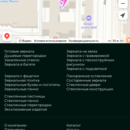
Готовые зеркала
Зеркала на заказ
Душевые перегородки
Зеркала с гравировкой
Закаленное стекло
Зеркала с пескоструйным
Зеркала в багете
рисунком
Зеркала с подсветкой
Зеркала с фацетом
Панорамное остекление
Зеркальная плитка
Состаренные зеркала
Зеркальные буквы и логотипы
Стеклянные двери
Зеркальные панно
Стеклянные конструкции
Стеклянные лестницы
Стеклянные панно
Стеклянные перегородки
Эксклюзивные изделия
О компании
Каталог
Партнерам
Услуги