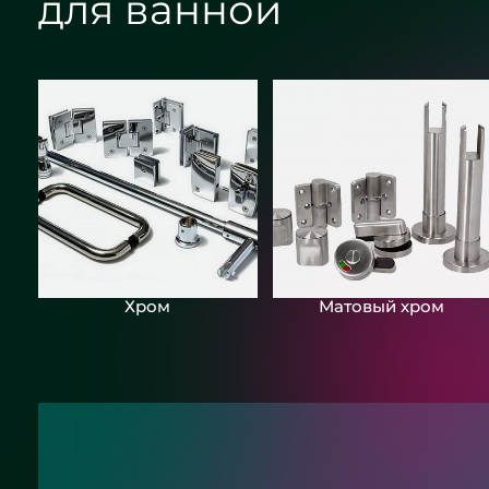
для ванной
Хром
Матовый хром