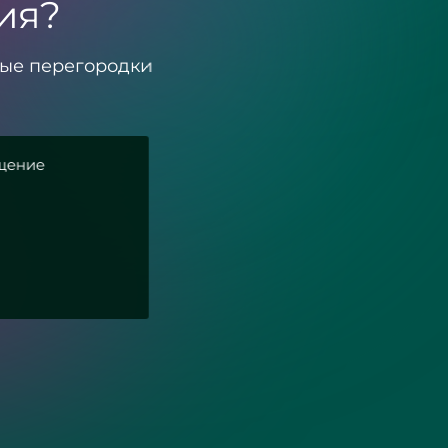
ия?
вые перегородки