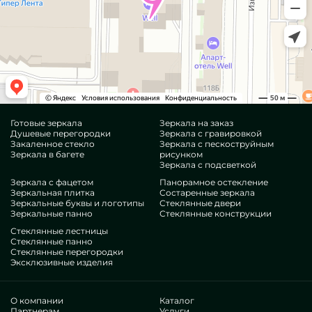
Готовые зеркала
Зеркала на заказ
Душевые перегородки
Зеркала с гравировкой
Закаленное стекло
Зеркала с пескоструйным
Зеркала в багете
рисунком
Зеркала с подсветкой
Зеркала с фацетом
Панорамное остекление
Зеркальная плитка
Состаренные зеркала
Зеркальные буквы и логотипы
Стеклянные двери
Зеркальные панно
Стеклянные конструкции
Стеклянные лестницы
Стеклянные панно
Стеклянные перегородки
Эксклюзивные изделия
О компании
Каталог
Партнерам
Услуги