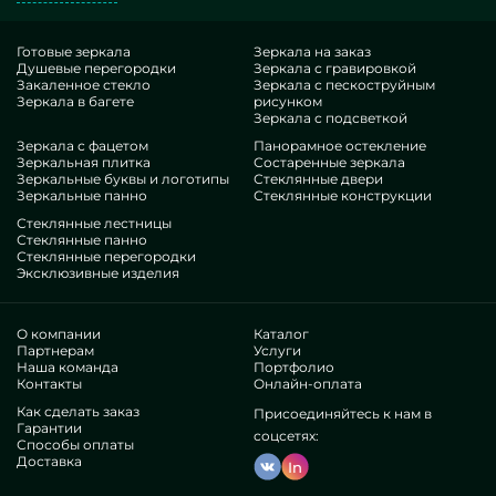
Грандиозный эталон — Кафельные перегородки для душа в
ванную. Получая нужные шедевры в воплощении MILONYA,
вы наверняка догадываетесь, что это безупречный итог, с
Готовые зеркала
Зеркала на заказ
Душевые перегородки
Зеркала с гравировкой
предпочтительной котировкой, не проигрывающий схожим
Закаленное стекло
Зеркала с пескоструйным
эквивалентам. Если вы хотите прокачать свои квартиры,
Зеркала в багете
рисунком
привнести им уюта, самобытности, непременно
Зеркала с подсветкой
проанализируйте наши произведения, от душевых
Зеркала с фацетом
Панорамное остекление
Зеркальная плитка
Состаренные зеркала
перегородок из кафеля для ванной и до бесконечных
Зеркальные буквы и логотипы
Стеклянные двери
бонусов.
Зеркальные панно
Стеклянные конструкции
Особенности нашей фирмы
Стеклянные лестницы
Стеклянные панно
Стеклянные перегородки
В нашем распоряжении — профессионалы наиболее
Эксклюзивные изделия
разнокалиберных ниш. У всех умопомрачительный стаж, что
ублаготворит даже требовательных контрагентов. Всю
дорогу работают над совершенствованием собственных
О компании
Каталог
квалификаций, соображают, как не останавливаться в
Партнерам
Услуги
Наша команда
Портфолио
проблемных ситуациях. Изготовят и построят Кафельные
Контакты
Онлайн-оплата
перегородки для душа в ванную с нуля.
Как сделать заказ
Присоединяйтесь к нам в
Имеем признание различных признанных сообществ и
Гарантии
соцсетях:
неофициальных потребителей. Уйма благодарных
Способы оплаты
отзывов —утвердитесь собственноручно.
Доставка
In
Действуем без посредников, это помогает улучшить