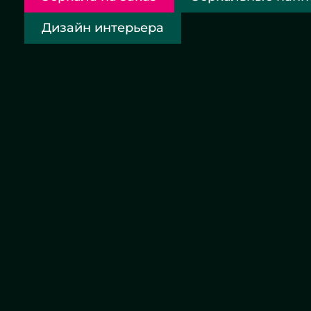
Дизайн интерьера
Круглое зеркало бронза с
Зеркал
подсветкой - ЖК «Граф Орлов»