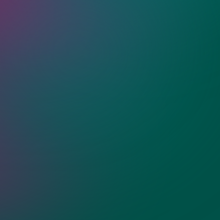
ия?
родки из стекла
ости