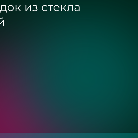
док из стекла
й
Золото
Бронза