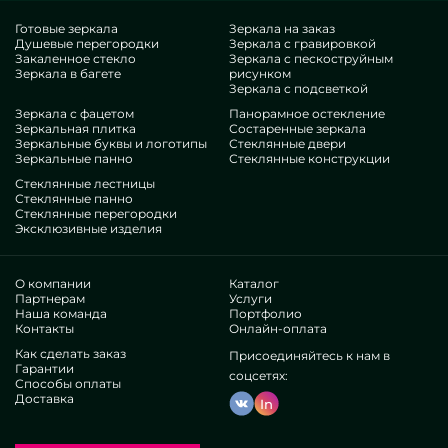
представитель — Перегородки из дерева для ванной.
Предпочитая аналогичные единицы в производстве
Готовые зеркала
Зеркала на заказ
Душевые перегородки
Зеркала с гравировкой
MILONYA, вы бесспорно чувствуете, что это идеальный
Закаленное стекло
Зеркала с пескоструйным
артикул, с рациональной ценой, не поддающийся схожим
Зеркала в багете
рисунком
заменителям. Если вы намереваетесь прокачать свои
Зеркала с подсветкой
жилплощади, подбавить им гламура, своеобразия,
Зеркала с фацетом
Панорамное остекление
Зеркальная плитка
Состаренные зеркала
наверняка посмотрите наши конструкции, от деревянных
Зеркальные буквы и логотипы
Стеклянные двери
перегородок для ванной и до множественных решений.
Зеркальные панно
Стеклянные конструкции
Плюсы нашей группы
Стеклянные лестницы
Стеклянные панно
Стеклянные перегородки
В нашем коллективе — инженеры крайне бессчетных
Эксклюзивные изделия
специальностей. У всех прекрасный навык, что
удовлетворит даже дотошных контрагентов. Упорно корпят
над развитием инженерных познаний, учитывают, как
О компании
Каталог
ориентироваться в хитрых ситуациях. Сделают и установят
Партнерам
Услуги
Наша команда
Портфолио
Перегородки из дерева для ванной комплексно.
Контакты
Онлайн-оплата
Заслужили почет достойных популярных предприятий и
Как сделать заказ
Присоединяйтесь к нам в
отдельных заказчиков. Изобилие позитивных рецензий
Гарантии
—утвердитесь самолично.
соцсетях:
Способы оплаты
Трудимся без агентов, это помогает развивать
Доставка
In
производственные процессы, изготавливать все
доступнее, уменьшить тарификацию. В итоге