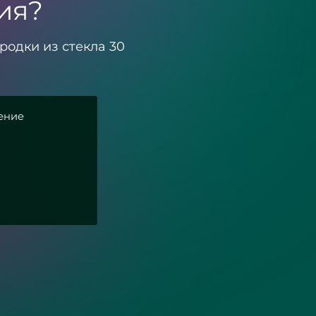
ия?
родки из стекла 30