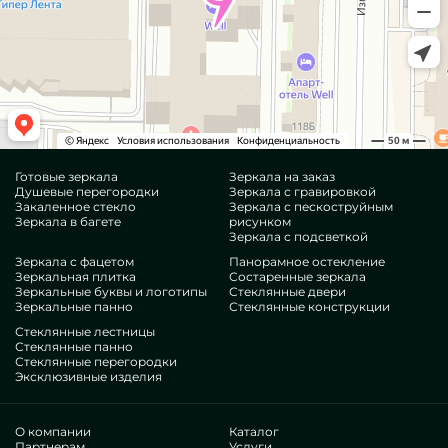
Готовые зеркала
Зеркала на заказ
Душевые перегородки
Зеркала с гравировкой
Закаленное стекло
Зеркала с пескоструйным
Зеркала в багете
рисунком
Зеркала с подсветкой
Зеркала с фацетом
Панорамное остекление
Зеркальная плитка
Состаренные зеркала
Зеркальные буквы и логотипы
Стеклянные двери
Зеркальные панно
Стеклянные конструкции
Стеклянные лестницы
Стеклянные панно
Стеклянные перегородки
Эксклюзивные изделия
О компании
Каталог
Партнерам
Услуги