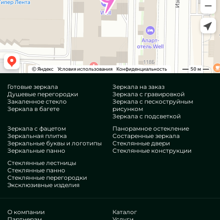
Готовые зеркала
Зеркала на заказ
Душевые перегородки
Зеркала с гравировкой
Закаленное стекло
Зеркала с пескоструйным
Зеркала в багете
рисунком
Зеркала с подсветкой
Зеркала с фацетом
Панорамное остекление
Зеркальная плитка
Состаренные зеркала
Зеркальные буквы и логотипы
Стеклянные двери
Зеркальные панно
Стеклянные конструкции
Стеклянные лестницы
Стеклянные панно
Стеклянные перегородки
Эксклюзивные изделия
О компании
Каталог
Партнерам
Услуги