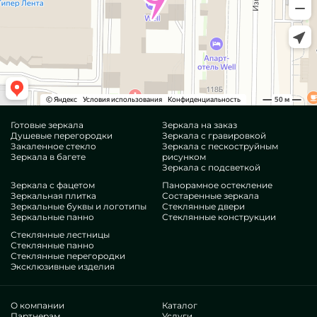
Готовые зеркала
Зеркала на заказ
Душевые перегородки
Зеркала с гравировкой
Закаленное стекло
Зеркала с пескоструйным
Зеркала в багете
рисунком
Зеркала с подсветкой
Зеркала с фацетом
Панорамное остекление
Зеркальная плитка
Состаренные зеркала
Зеркальные буквы и логотипы
Стеклянные двери
Зеркальные панно
Стеклянные конструкции
Стеклянные лестницы
Стеклянные панно
Стеклянные перегородки
Эксклюзивные изделия
О компании
Каталог
Партнерам
Услуги