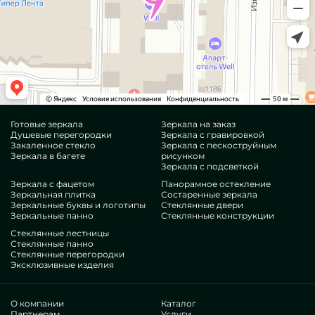
Готовые зеркала
Зеркала на заказ
Душевые перегородки
Зеркала с гравировкой
Закаленное стекло
Зеркала с пескоструйным
Зеркала в багете
рисунком
Зеркала с подсветкой
Зеркала с фацетом
Панорамное остекление
Зеркальная плитка
Состаренные зеркала
Зеркальные буквы и логотипы
Стеклянные двери
Зеркальные панно
Стеклянные конструкции
Стеклянные лестницы
Стеклянные панно
Стеклянные перегородки
Эксклюзивные изделия
О компании
Каталог
Партнерам
Услуги