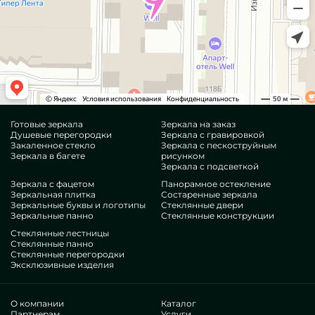
Готовые зеркала
Зеркала на заказ
Душевые перегородки
Зеркала с гравировкой
Закаленное стекло
Зеркала с пескоструйным
Зеркала в багете
рисунком
Зеркала с подсветкой
Зеркала с фацетом
Панорамное остекление
Зеркальная плитка
Состаренные зеркала
Зеркальные буквы и логотипы
Стеклянные двери
Зеркальные панно
Стеклянные конструкции
Стеклянные лестницы
Стеклянные панно
Стеклянные перегородки
Эксклюзивные изделия
О компании
Каталог
Партнерам
Услуги