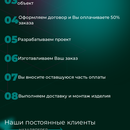
03
объект
04
Оформляем договор и Вы оплачиваете 50%
заказа
05
Разрабатываем проект
06
Изготавливаем Ваш заказ
07
Вы вносите оставшуюся часть оплаты
08
Выполняем доставку и монтаж изделия
Наши постоянные клиенты
НАЗАД
ВПЕРЕД