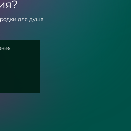
ия?
ородки для душа
ьности