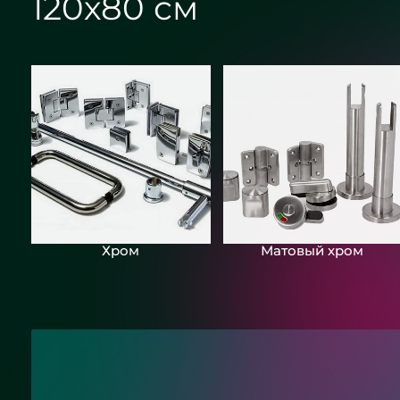
120х80 см
Хром
Матовый хром