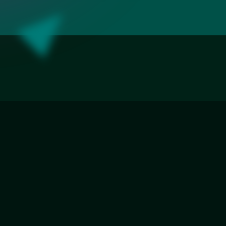
Зеркала с подсвет
загородного дома
«Разлив»