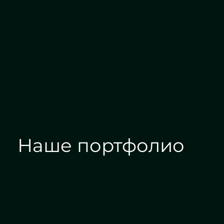
Алмазная гравировка
Наше портфолио
Зеркала на заказ
Зеркальные панн
Дизайн интерьера