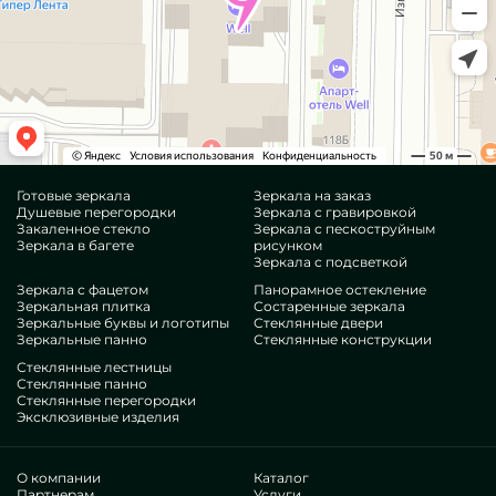
Готовые зеркала
Зеркала на заказ
Душевые перегородки
Зеркала с гравировкой
Закаленное стекло
Зеркала с пескоструйным
Зеркала в багете
рисунком
Зеркала с подсветкой
Зеркала с фацетом
Панорамное остекление
Зеркальная плитка
Состаренные зеркала
Зеркальные буквы и логотипы
Стеклянные двери
Зеркальные панно
Стеклянные конструкции
Стеклянные лестницы
Стеклянные панно
Стеклянные перегородки
Эксклюзивные изделия
О компании
Каталог
Партнерам
Услуги