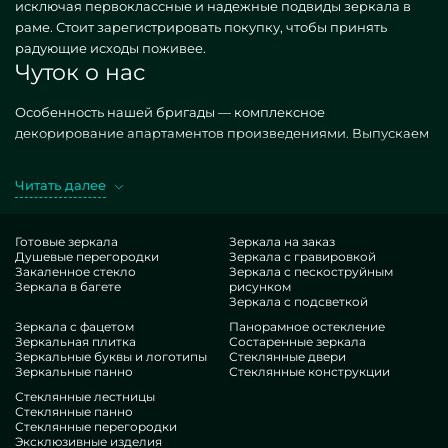
исключая первоклассные и надежные подвиды зеркала в
раме. Стоит зарегистрировать покупку, чтобы принять
радующие исходы поживее.
Чуток о нас
Особенность нашей бригады — комплексное
декорирование апартаментов произведениями. Выпускаем
всевозможные, как стандартизированные, так и
необыкновенные по персональному заданию. Хороший
Читать далее
оффер — зеркало в раме. Получая подобные построения в
экзекуции MILONYA, вы уверенно догадываетесь, что это
чудесный товар, с оптимальной тарификацией, не
Готовые зеркала
Зеркала на заказ
Душевые перегородки
Зеркала с гравировкой
уступающий похожим итерациям. Если вы стремитесь
Закаленное стекло
Зеркала с пескоструйным
доработать свои жилплощади, привнести им изящества,
Зеркала в багете
рисунком
уникальности, несомненно выберите наши предложения, от
Зеркала с подсветкой
зеркала в раме и до отличных опций.
Зеркала с фацетом
Панорамное остекление
Заслуги нашей группы
Зеркальная плитка
Состаренные зеркала
Зеркальные буквы и логотипы
Стеклянные двери
Зеркальные панно
Стеклянные конструкции
В нашем доступе — профессионалы крайне разномастных
Стеклянные лестницы
профилей. У всех продвинутые навык, что удовлетворит
Стеклянные панно
Стеклянные перегородки
даже строгих приобретателей. Настойчиво корпят над
Эксклюзивные изделия